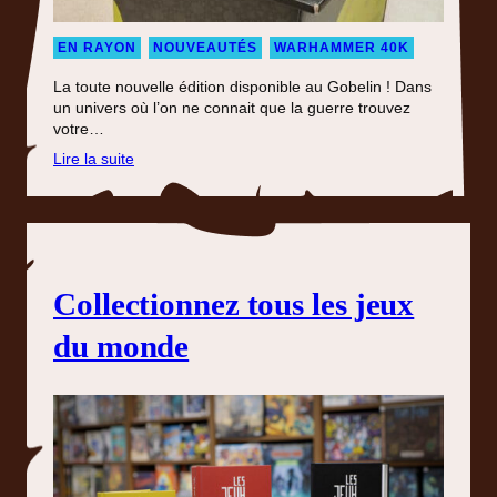
EN RAYON
NOUVEAUTÉS
WARHAMMER 40K
La toute nouvelle édition disponible au Gobelin ! Dans
un univers où l’on ne connait que la guerre trouvez
votre…
:
Lire la suite
Warhammer
40
000
Collectionnez tous les jeux
du monde