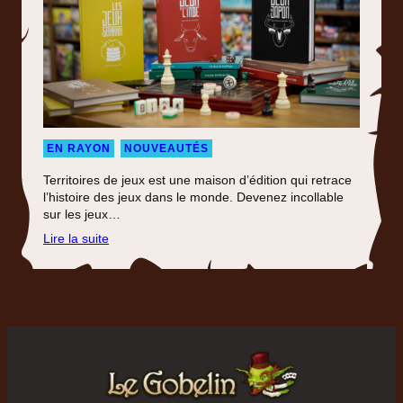
EN RAYON
NOUVEAUTÉS
Territoires de jeux est une maison d’édition qui retrace
l’histoire des jeux dans le monde. Devenez incollable
sur les jeux…
:
Lire la suite
Collectionnez
tous
les
jeux
du
monde