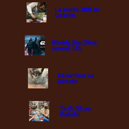
La soirée JDR au
Gobelin
Weekly Star Wars
samedi 17h
SpearHead au
Gobelin
Yu Gi Oh au
Gobelin