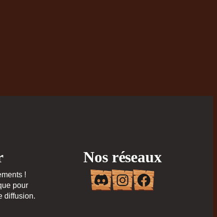
r
Nos réseaux
Discord
Instagram
Faceboo
ments !
que pour
e diffusion.