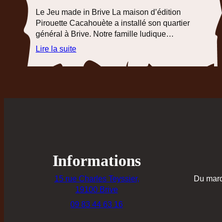
Le Jeu made in Brive La maison d’édition
Pirouette Cacahouète a installé son quartier
général à Brive. Notre famille ludique…
:
Lire la suite
Pirouette
Cacahouète
Le
jeu
« Made
In
Brive »
Informations
15 rue Charles Teyssier,
Du mard
19100 Brive
09 83 44 63 16