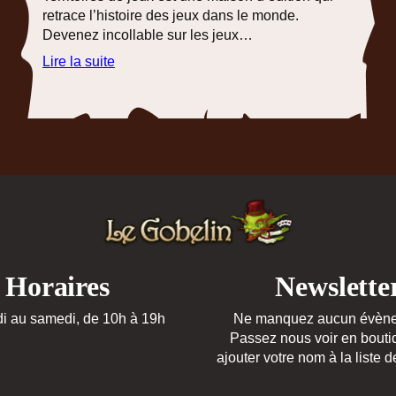
retrace l’histoire des jeux dans le monde.
Devenez incollable sur les jeux…
:
Lire la suite
Collectionnez
tous
les
jeux
du
monde
Horaires
Newslette
i au samedi, de 10h à 19h
Ne manquez aucun évène
Passez nous voir en bouti
ajouter votre nom à la liste d