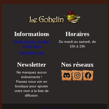
Informations
Horaires
15 rue Charles Teyssier,
Du mardi au samedi, de
19100 Brive
10h à 19h
09 83 44 63 16
Newsletter
Nos réseaux
Discord
Instagr
Face
Ne manquez aucun
évènements !
Passez nous voir en
boutique pour ajouter
votre nom à la liste de
diffusion.