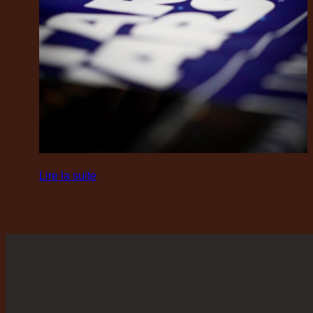
:
Lire la suite
Star
Wars
–
Juillet
2025