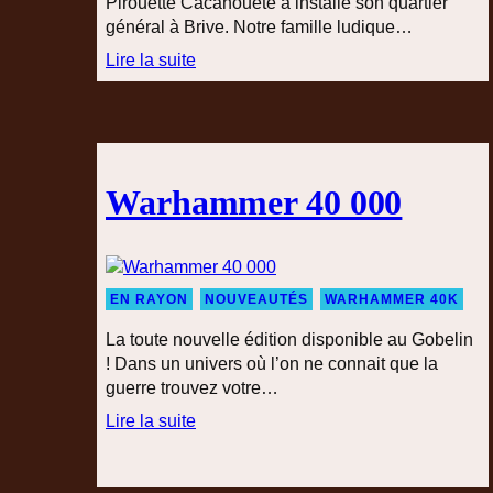
Pirouette Cacahouète a installé son quartier
général à Brive. Notre famille ludique…
Lire la suite
:
P
i
r
o
Warhammer 40 000
u
e
t
t
e
EN RAYON
NOUVEAUTÉS
WARHAMMER 40K
C
La toute nouvelle édition disponible au Gobelin
a
! Dans un univers où l’on ne connait que la
c
guerre trouvez votre…
a
Lire la suite
h
:
o
W
u
a