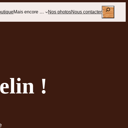
Rechercher
outique
Mais encore …
Nos photos
Nous contacter
lin !
e