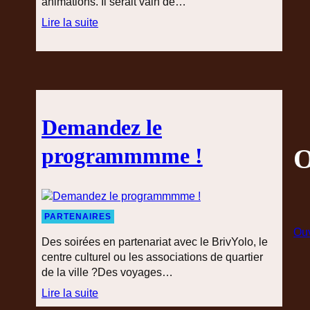
animations. Il serait vain de…
Lire la suite
:
L
a
L
u
d
Demandez le
o
t
O
programmmme !
h
è
q
u
PARTENAIRES
e
Ouv
e
Des soirées en partenariat avec le BrivYolo, le
t
centre culturel ou les associations de quartier
L
de la ville ?Des voyages…
e
Lire la suite
G
: