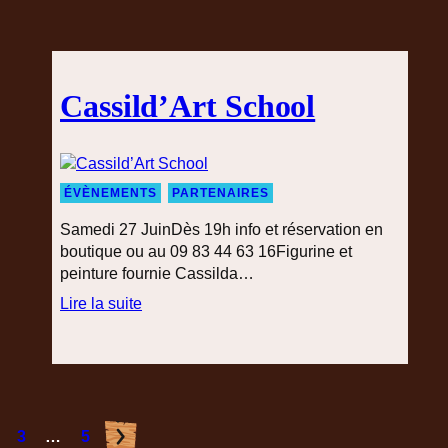
o
D
b
e
e
m
l
a
i
Cassild’Art School
n
n
d
e
z
l
ÉVÈNEMENTS
PARTENAIRES
e
Samedi 27 JuinDès 19h info et réservation en
p
boutique ou au 09 83 44 63 16Figurine et
r
peinture fournie Cassilda…
o
Lire la suite
g
:
r
C
a
a
m
s
m
s
m
i
m
3
…
5